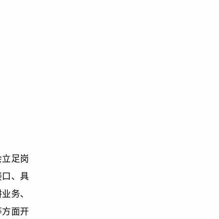
会立足岗
接口、具
耕业务、
等方面开