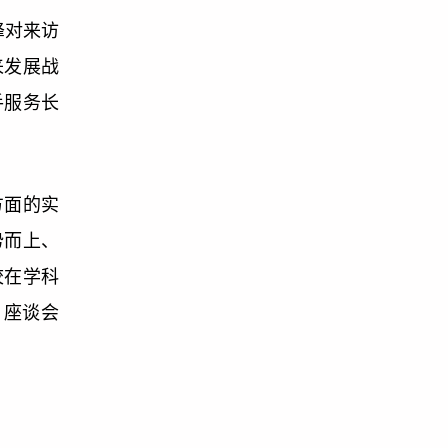
峰对来访
来发展战
手服务长
方面的实
势而上、
校在学科
。座谈会