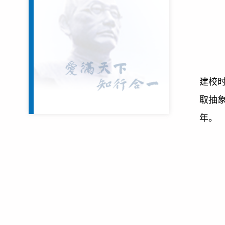
建校
取抽
年。