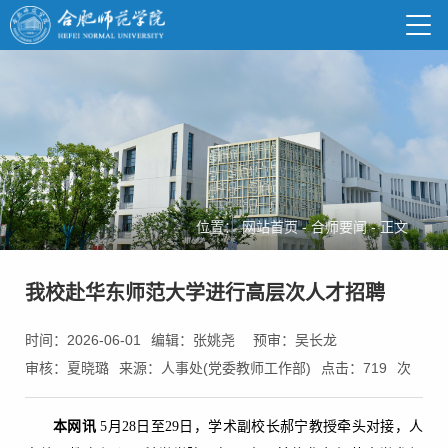
位置：
网站首页
-
合师要闻
-
正文
我校赴华东师范大学进行高层次人才招聘
时间：2026-06-01
编辑：张姚尧
预审：吴长龙
审核：夏晓璐
来源：人事处(党委教师工作部)
点击：
719
次
本网讯
5月28日至29日，学术副校长郝宁教授牵头对接，人