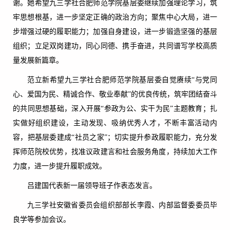
谢。她希望九三学社合肥师范学院基层委继续加强理论学习，筑
牢思想根基，进一步坚定正确的政治方向；聚焦中心大局，进一
步增强过硬的履职能力；加强自身建设，进一步锻造坚强的基层
组织；立足双岗建功，同心同德、携手奋进，共同谱写学校高质
量发展新篇章。
范立新希望九三学社合肥师范学院基层委自觉赓续“与党同
心、爱国为民、精诚合作、敬业奉献”的优良传统，筑牢团结奋斗
的共同思想基础，深入开展“参政为公、实干为民”主题教育；扎
实做好组织建设，主动发现、吸纳优秀人才，不断丰富活动内
容，把基层委建成“社员之家”；切实提升参政履职能力，充分发
挥师范院校优势，找准议政建言和社会服务角度，持续加大工作
力度，进一步提升履职成效。
吕建国代表新一届领导班子作表态发言。
九三学社安徽省委员会组织部部长李霞、内部监督委委员毕
良学等参加会议。