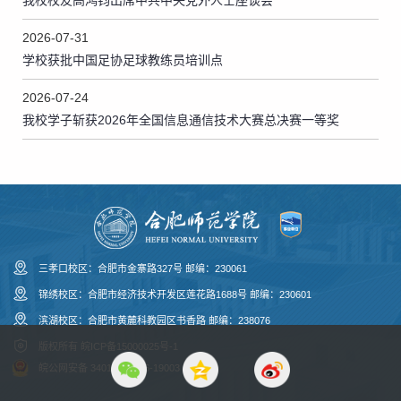
我校校友高鸿钧出席中共中央党外人士座谈会
2026-07-31
学校获批中国足协足球教练员培训点
2026-07-24
我校学子斩获2026年全国信息通信技术大赛总决赛一等奖
三孝口校区：合肥市金寨路327号 邮编：230061
锦绣校区：合肥市经济技术开发区莲花路1688号 邮编：230601
滨湖校区：合肥市黄麓科教园区书香路 邮编：238076
版权所有
皖ICP备15000025号-1
皖公网安备 34010043366-19003