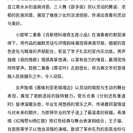
显江南水乡的温婉诗意。三人舞《邵多丽》则以灵动的舞姿、浓
郁的民族风情，展现了傣族少女的活泼俏丽，传递出青春的灵动
与美好。
小提琴二重奏《肖斯塔科维奇五首小品》在演奏者的默契演
绎下，将作品的幽默灵动与抒情韵味展现得淋漓尽致，细腻的音
色变化与精准的声部配合，彰显了学子扎实的室内乐功底。男声
独唱《我的情歌》情感真挚饱满，以富有张力的嗓音，赢得现场
阵阵掌声。琵琶二重奏《葬花吟》古韵悠长，将古典文学的意境
融入民族器乐之中，令人动容。
女声独唱《塞维利亚老城墙边》以灵动的唱腔与生动的舞台
表现，展现了歌剧选段的独特魅力。管乐合奏《分别还有重逢
时》旋律温暖治愈，毕业生用悠扬的管乐之声，传递着同窗情谊
与对未来的期许，为即将毕业的学子送上了最温柔的祝福。表演
唱《红梅赞&绣红旗》将红色经典与舞台表演相结合，王子璇、
肖思雨等学子以饱含深情的演唱，歌颂了革命先烈的崇高信仰与