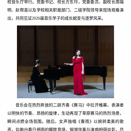
校音乐厅举行。党委书记、校长方东玲，党委委员、副校长周端
明、赵帮恚以及学校相关职能部门、二级学院领导来现场观看演
出，共同见证2026届音乐学子的成长蜕变与逐梦风采。
音乐会在热烈奔放的二胡齐奏《赛马》中拉开帷幕，表演者
以明快的节奏、昂扬的旋律，生动再现了草原赛马的热烈场景，
瞬间点燃全场氛围。随后，女声独唱《春雨》以婉转柔美的歌
声，勾勒出春日细雨的朦胧意境，钢琴伴奏与演唱相得益彰，尽