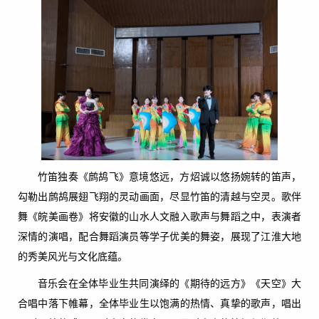
竹笛独奏《鹧鸪飞》意境悠远，方炤诚以悠扬婉转的笛声，
勾勒出鹧鸪展翅飞翔的灵动画面，尽显竹笛的清越与空灵。歌伴
舞《皖美画卷》将安徽的山水人文融入歌声与舞蹈之中，表演者
深情的演唱，配合舞蹈演员等学子优美的舞姿，展现了江淮大地
的秀美风光与文化底蕴。
音乐会在全体毕业生共同演绎的《期待的远方》《天空》大
合唱中落下帷幕，全体毕业生以饱满的热情、真挚的歌声，唱出