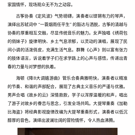
家国情怀，现场观众无不为之动容。
古筝协奏《定风波》气势磅礴，演奏者以铿锵有力的琴声，
演绎出苏轼词中 “一蓑烟雨任平生” 的豁达与洒脱，古筝的清越与
协奏的厚重相互交融，尽显传统音乐的魅力。女声独唱《绣荷包
的俏妹子》旋律明快、乡土气息浓郁，以灵动的演唱，展现了民
间小调的活泼俏皮，充满生活气息。群舞《心声》则以富有张力
的肢体语言，诉说着学子们在求学路上的心声与感悟，传递出青
春的力量与对梦想的执着。
海顿《降B大调嬉游曲》管乐合奏典雅明快，演奏者以精准
的节奏、和谐的声部配合，展现了古典主义音乐的严谨与优雅。
男声合唱《故乡的云》深情款款，学子以浑厚温暖的和声，唱出
了游子对故乡的眷恋与思念，引发全场共鸣。大提琴重奏《加勒
比海盗》将经典影视旋律改编为大提琴重奏形式，演奏者以低沉
醇厚的音色，演绎出波澜壮阔的冒险情怀，令人热血沸腾。