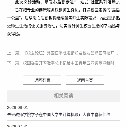
此次义诊活动，是暖心后勤走进“一站式”社区系列活动之
一，旨在把专业的健康服务送到师生身边，打通校园服务的“最后
一公里”。后续暖心后勤也将继续聚焦师生实际需求，推出更多贴
近师生生活的便民服务活动，切实提升师生校园生活的幸福感与
获得感。
上一篇：【校友论坛】外国语学院邀请知名校友武峰回母校开展讲座
下一篇：校团委召开习近平总书记给中国青年五四奖章暨新时代青年先锋奖获奖者代表重要回信精神集体学习会
返回列表
返回主页
相关阅读
2026-08-01
未来教师学院学子在中国大学生计算机设计大赛中喜获佳绩
2026-07-31