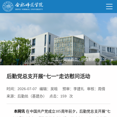
位置：
网站首页
-
综合新闻
-
正文
后勤党总支开展“七一”走访慰问活动
时间：2026-07-07
编辑：吴晗
预审：李建礼
审核：周倩
来源：后勤处（基建办）
点击：
159
次
本网讯
在中国共产党成立105周年前夕，后勤党总支开展“七