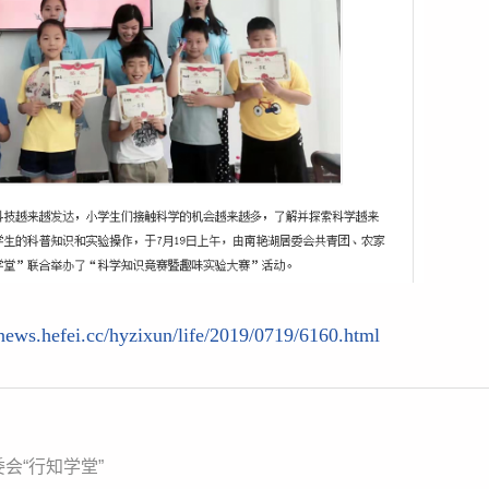
/news.hefei.cc/hyzixun/life/2019/0719/6160.html
会“行知学堂”