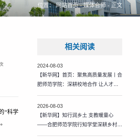
位置：
网站首页
-
媒体合师
-
正文
相关阅读
次
2024-08-03
【新华网】首页：聚焦高质量发展丨合
肥师范学院：深耕校地合作 让人才与
城市“双向奔赴”
2026-08-03
的“科学
【新华网】知行润乡土 支教暖童心
动。
——合肥师范学院行知学堂深耕乡村育
人路