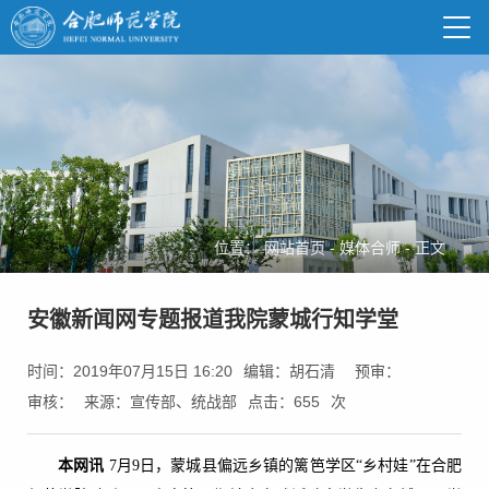
位置：
网站首页
-
媒体合师
-
正文
安徽新闻网专题报道我院蒙城行知学堂
时间：2019年07月15日 16:20
编辑：胡石清
预审：
审核：
来源：宣传部、统战部
点击：
655
次
本网讯
7月9日，蒙城县偏远乡镇的篱笆学区“乡村娃”在合肥