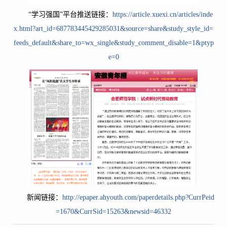
“学习强国”平台推送链接：
https://article.xuexi.cn/articles/inde
x.html?art_id=687783445429285031&source=share&study_style_id=
feeds_default&share_to=wx_single&study_comment_disable=1&ptyp
e=0
新闻链接：
http://epaper.ahyouth.com/paperdetails.php?CurrPeid
=1670&CurrSid=15263&newsid=46332