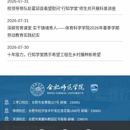
2026-07-31
校领导带队赴霍邱县看望慰问“行知学堂”师生并开展科普讲座
2026-07-31
深耕劳育课堂 实干铸魂育人——体育科学学院2026年春季学期
劳动教育实践纪实
2026-07-30
十年接力，行知学堂携手希望工程在乡村播种新希望
三孝口校区：合肥市金寨路327号 邮编：230061
锦绣校区：合肥市经济技术开发区莲花路1688号 邮编：230601
滨湖校区：合肥市黄麓科教园区书香路 邮编：238076
版权所有
皖ICP备15000025号-1