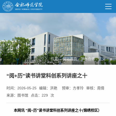
位置：
网站首页
-
学术合师
-
正文
“阅+历”读书讲堂科创系列讲座之十
时间：2026-05-25
编辑：洪艳
预审：方孝玲
审核：周倩
来源：图书馆
点击：
229
次
本网讯
“阅+历”读书讲堂科创系列讲座之十(
锦绣校区）